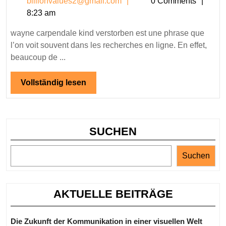
billionvalues2@gmail.c
billionvalues2@gmail.com
0 Comments
ki
8:23 am
ve
:
wayne carpendale kind verstorben est une phrase que
Ce
l’on voit souvent dans les recherches en ligne. En effet,
qu
beaucoup de ...
Be
de
Vollständig
Vollständig lesen
lesen
Ge
Se
De
SUCHEN
Suchen
AKTUELLE BEITRÄGE
Die Zukunft der Kommunikation in einer visuellen Welt