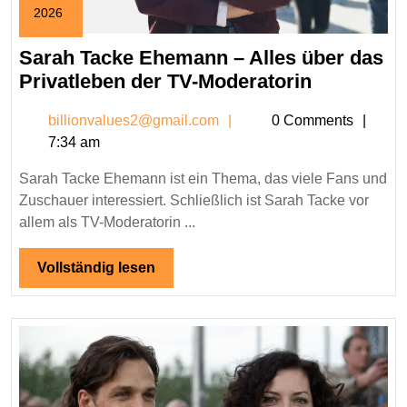
2026
February
25,
Sarah Tacke Ehemann – Alles über das
2026
Sarah
Privatleben der TV-Moderatorin
Tacke
billionvalues2@gmail.c
billionvalues2@gmail.com
0 Comments
Ehemann
7:34 am
–
Alles
Sarah Tacke Ehemann ist ein Thema, das viele Fans und
über
Zuschauer interessiert. Schließlich ist Sarah Tacke vor
das
allem als TV-Moderatorin ...
Privatleb
der
Vollständig
Vollständig lesen
lesen
TV-
Moderator