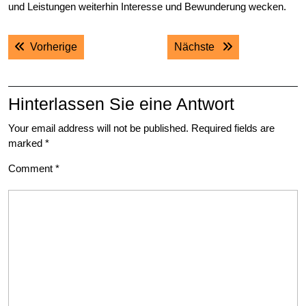
und Leistungen weiterhin Interesse und Bewunderung wecken.
Post
Previous post:
Next post:
Vorherige
Nächste
navigation
Hinterlassen Sie eine Antwort
Your email address will not be published.
Required fields are
marked
*
Comment
*