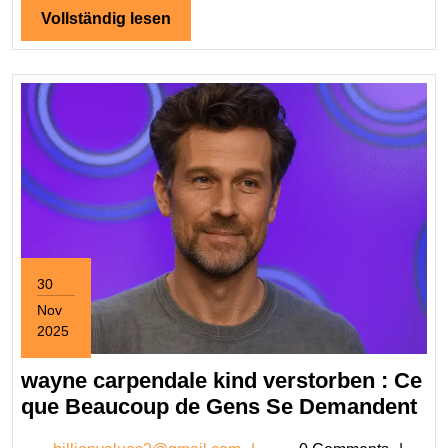
Liebesleben
Vollständig
Vollständig lesen
lesen
und
die
neue
Beziehung
30
Nov
2025
November
30,
wayne carpendale kind verstorben : Ce
2025
wa
que Beaucoup de Gens Se Demandent
ca