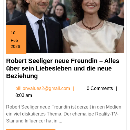
10
Feb
2026
February
10,
Robert Seeliger neue Freundin – Alles
2026
über sein Liebesleben und die neue
Robert
Beziehung
Seeliger
billionvalues2@gmail.c
billionvalues2@gmail.com
0 Comments
neue
8:03 am
Freundin
–
Robert Seeliger neue Freundin ist derzeit in den Medien
Alles
ein viel diskutiertes Thema. Der ehemalige Reality-TV-
über
Star und Influencer hat in ...
sein