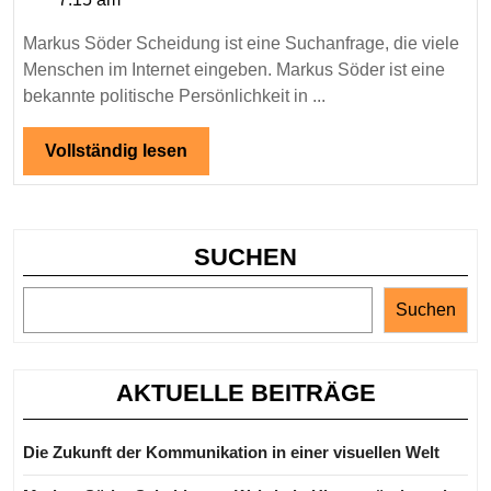
–
Wahrheit,
Markus Söder Scheidung ist eine Suchanfrage, die viele
Hintergründe
Menschen im Internet eingeben. Markus Söder ist eine
und
bekannte politische Persönlichkeit in ...
Fakten
über
Vollständig
Vollständig lesen
lesen
sein
Privatleben
SUCHEN
Suchen
AKTUELLE BEITRÄGE
Die Zukunft der Kommunikation in einer visuellen Welt