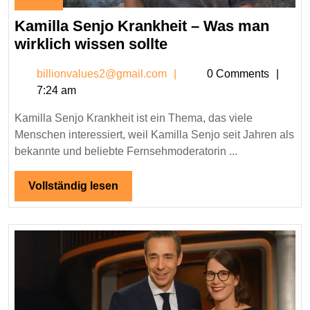
December
29,
Kamilla Senjo Krankheit – Was man
2025
Kamilla
wirklich wissen sollte
Senjo
billionvalues2@gmail.c
billionvalues2@gmail.com
0 Comments
Krankheit
7:24 am
–
Was
Kamilla Senjo Krankheit ist ein Thema, das viele
man
Menschen interessiert, weil Kamilla Senjo seit Jahren als
wirklich
bekannte und beliebte Fernsehmoderatorin ...
wissen
sollte
Vollständig
Vollständig lesen
lesen