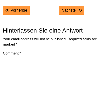
Post
Previous post:
Next post:
Vorherige
Nächste
navigation
Hinterlassen Sie eine Antwort
Your email address will not be published.
Required fields are
marked
*
Comment
*