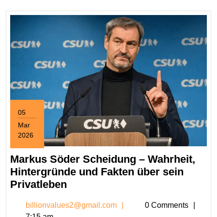
05
Mar
2026
March
5,
Markus Söder Scheidung – Wahrheit,
2026
Hintergründe und Fakten über sein
Markus
Privatleben
Söder
billionvalues2@gmail.c
billionvalues2@gmail.com
0 Comments
Scheidung
7:15 am