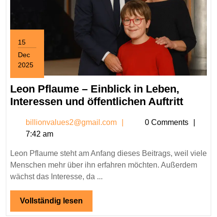
15
Dec
2025
December
15,
Leon Pflaume – Einblick in Leben,
2025
Leon
Interessen und öffentlichen Auftritt
Pflau
billionvalues2@gmail.c
billionvalues2@gmail.com
0 Comments
–
7:42 am
Einbli
in
Leon Pflaume steht am Anfang dieses Beitrags, weil viele
Leben,
Menschen mehr über ihn erfahren möchten. Außerdem
Intere
wächst das Interesse, da ...
und
öffentl
Vollständig
Vollständig lesen
lesen
Auftrit