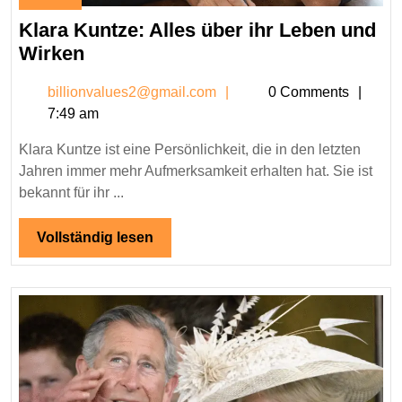
January
29,
Klara Kuntze: Alles über ihr Leben und
2026
Klara
Wirken
Kuntze:
billionvalues2@gmail.c
billionvalues2@gmail.com
0 Comments
Alles
7:49 am
über
ihr
Klara Kuntze ist eine Persönlichkeit, die in den letzten
Leben
Jahren immer mehr Aufmerksamkeit erhalten hat. Sie ist
und
bekannt für ihr ...
Wirken
Vollständig
Vollständig lesen
lesen