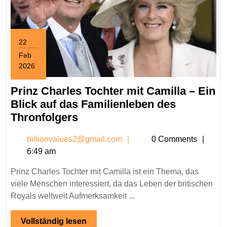
22
Feb
2026
February
22,
Prinz Charles Tochter mit Camilla – Ein
2026
Blick auf das Familienleben des
Prinz
Thronfolgers
Charles
billionvalues2@gmail.c
billionvalues2@gmail.com
0 Comments
Tochter
6:49 am
mit
Camilla
Prinz Charles Tochter mit Camilla ist ein Thema, das
–
viele Menschen interessiert, da das Leben der britischen
Ein
Royals weltweit Aufmerksamkeit ...
Blick
auf
Vollständig
Vollständig lesen