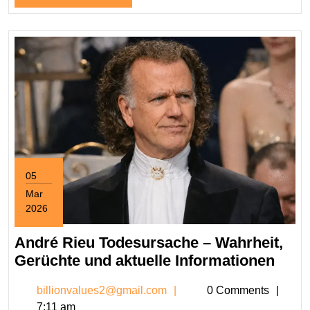
lesen
das
Familienleben
des
Thronfolgers
05
Mar
2026
March
5,
André Rieu Todesursache – Wahrheit,
2026
Andr
Gerüchte und aktuelle Informationen
Rieu
billionvalues2@gmail.c
billionvalues2@gmail.com
0 Comments
Tode
7:11 am