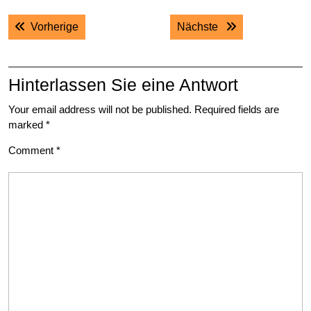
Post
Previous post:
Next post:
Vorherige
Nächste
navigation
Hinterlassen Sie eine Antwort
Your email address will not be published.
Required fields are
marked
*
Comment
*