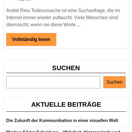
–
Wahr
André Rieu Todesursache ist eine Suchanfrage, die im
Gerü
Internet immer wieder auftaucht. Viele Menschen sind
und
überrascht, wenn sie diese Worte ...
aktue
Info
Vollständig
Vollständig lesen
lesen
SUCHEN
Suchen
AKTUELLE BEITRÄGE
Die Zukunft der Kommunikation in einer visuellen Welt