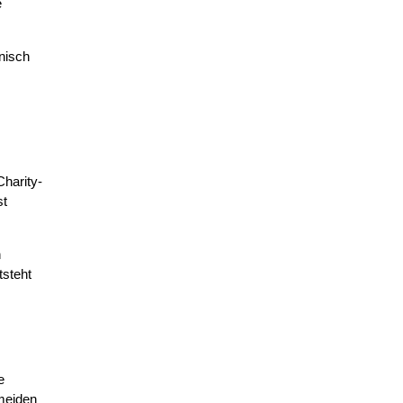
e
nisch
Charity-
st
n
tsteht
e
rmeiden