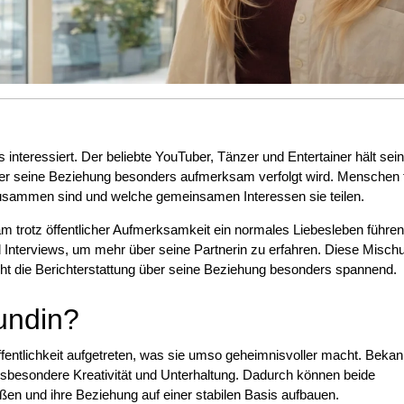
 interessiert. Der beliebte YouTuber, Tänzer und Entertainer hält sein
über seine Beziehung besonders aufmerksam verfolgt wird. Menschen 
n zusammen sind und welche gemeinsamen Interessen sie teilen.
am trotz öffentlicher Aufmerksamkeit ein normales Liebesleben führen
d Interviews, um mehr über seine Partnerin zu erfahren. Diese Misch
ht die Berichterstattung über seine Beziehung besonders spannend.
undin?
fentlichkeit aufgetreten, was sie umso geheimnisvoller macht. Bekann
 insbesondere Kreativität und Unterhaltung. Dadurch können beide
ßen und ihre Beziehung auf einer stabilen Basis aufbauen.