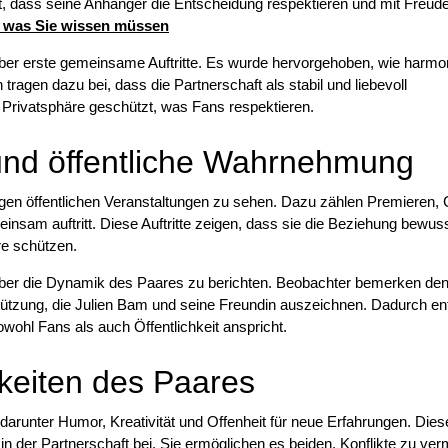
t, dass seine Anhänger die Entscheidung respektieren und mit Freud
s, was Sie wissen müssen
ber erste gemeinsame Auftritte. Es wurde hervorgehoben, wie harmo
tragen dazu bei, dass die Partnerschaft als stabil und liebevoll
r Privatsphäre geschützt, was Fans respektieren.
und öffentliche Wahrnehmung
igen öffentlichen Veranstaltungen zu sehen. Dazu zählen Premieren, 
insam auftritt. Diese Auftritte zeigen, dass sie die Beziehung bewus
re schützen.
ber die Dynamik des Paares zu berichten. Beobachter bemerken de
ützung, die Julien Bam und seine Freundin auszeichnen. Dadurch en
sowohl Fans als auch Öffentlichkeit anspricht.
eiten des Paares
, darunter Humor, Kreativität und Offenheit für neue Erfahrungen. Dies
 der Partnerschaft bei. Sie ermöglichen es beiden, Konflikte zu ve