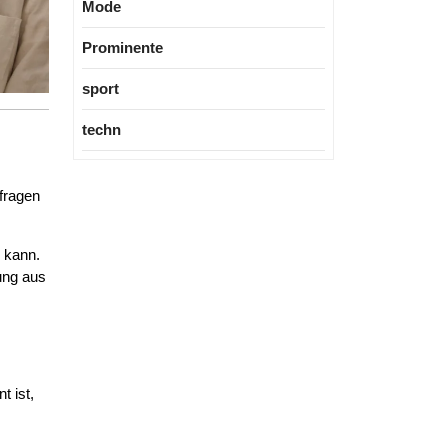
Mode
Prominente
sport
techn
fragen
 kann.
ung aus
t ist,