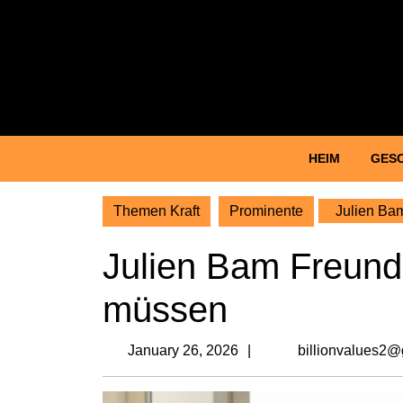
Skip
to
content
Skip
to
content
HEIM
GES
Themen Kraft
Prominente
Julien Bam
Julien Bam Freundi
müssen
January
January 26, 2026
billionvalues2@
26,
2026