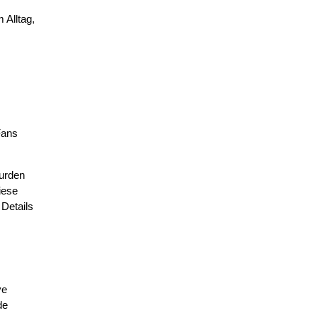
 Alltag,
Fans
wurden
iese
 Details
ve
de