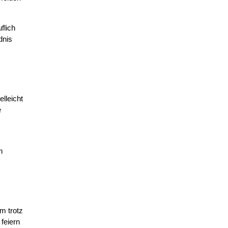
flich
dnis
lleicht
e
n
m trotz
feiern