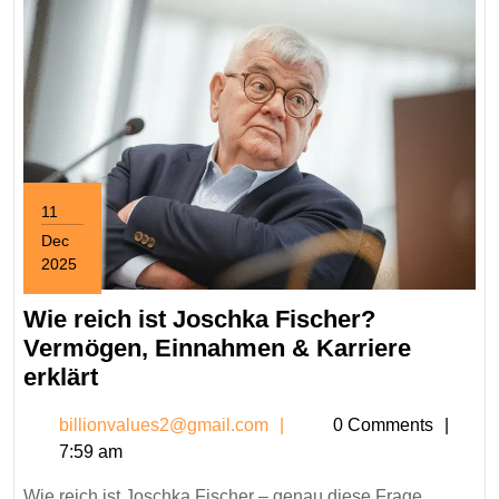
Privat
11
Dec
2025
December
11,
Wie reich ist Joschka Fischer?
2025
Vermögen, Einnahmen & Karriere
Wie
erklärt
reich
billionvalues2@gmail.c
billionvalues2@gmail.com
0 Comments
ist
7:59 am
Joschka
Fischer?
Wie reich ist Joschka Fischer – genau diese Frage