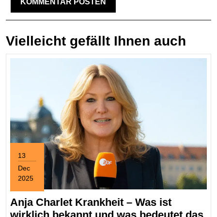
Vielleicht gefällt Ihnen auch
13
Dec
2025
December
13,
Anja Charlet Krankheit – Was ist
2025
wirklich bekannt und was bedeutet das