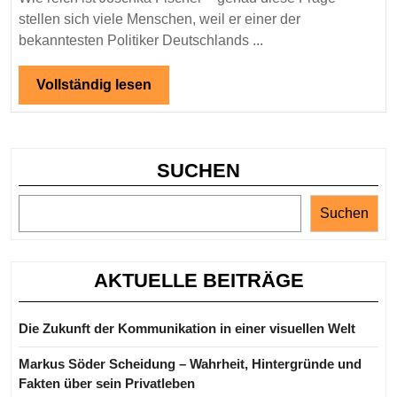
Vermögen,
stellen sich viele Menschen, weil er einer der
Einnahmen
bekanntesten Politiker Deutschlands ...
&
Karriere
Vollständig
Vollständig lesen
lesen
erklärt
SUCHEN
Suchen
AKTUELLE BEITRÄGE
Die Zukunft der Kommunikation in einer visuellen Welt
Markus Söder Scheidung – Wahrheit, Hintergründe und
Fakten über sein Privatleben