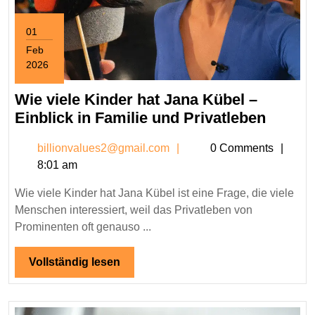
01
Feb
2026
February
1,
Wie viele Kinder hat Jana Kübel –
2026
Wie
Einblick in Familie und Privatleben
viele
billionvalues2@gmail.c
billionvalues2@gmail.com
0 Comments
Kinder
8:01 am
hat
Jana
Wie viele Kinder hat Jana Kübel ist eine Frage, die viele
Kübel
Menschen interessiert, weil das Privatleben von
–
Prominenten oft genauso ...
Einbli
in
Vollständig
Vollständig lesen
lesen
Famili
und