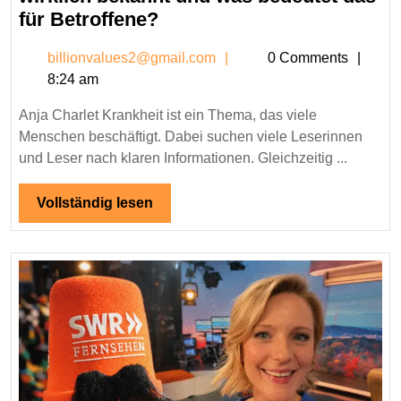
Anja
für Betroffene?
Charlet
billionvalues2@gmail.c
billionvalues2@gmail.com
0 Comments
Krankheit
8:24 am
–
Was
Anja Charlet Krankheit ist ein Thema, das viele
ist
Menschen beschäftigt. Dabei suchen viele Leserinnen
wirklich
und Leser nach klaren Informationen. Gleichzeitig ...
bekannt
und
Vollständig
Vollständig lesen
lesen
was
bedeutet
das
für
Betroffene?