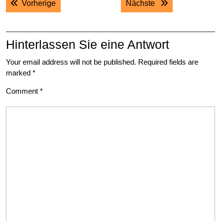
Previous post:
Next post:
Vorherige
Nächste
navigation
Hinterlassen Sie eine Antwort
Your email address will not be published.
Required fields are
marked
*
Comment
*