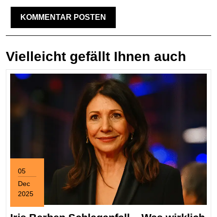
Vielleicht gefällt Ihnen auch
05
Dec
2025
December
5,