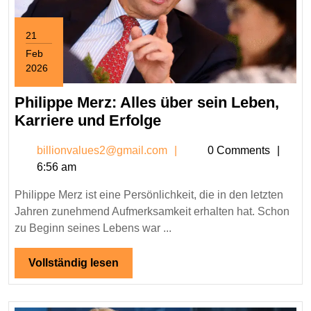
21
Feb
2026
February
21,
Philippe Merz: Alles über sein Leben,
2026
Philippe
Karriere und Erfolge
Merz:
billionvalues2@gmail.c
billionvalues2@gmail.com
0 Comments
Alles
6:56 am
über
sein
Philippe Merz ist eine Persönlichkeit, die in den letzten
Leben,
Jahren zunehmend Aufmerksamkeit erhalten hat. Schon
Karriere
zu Beginn seines Lebens war ...
und
Erfolge
Vollständig
Vollständig lesen
lesen