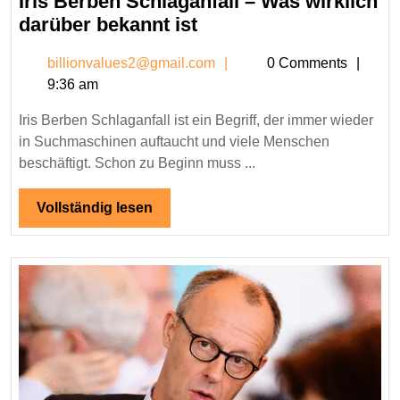
Iris Berben Schlaganfall – Was wirklich
2025
Iris
darüber bekannt ist
Berben
billionvalues2@gmail.c
billionvalues2@gmail.com
0 Comments
Schlaganfall
9:36 am
–
Was
Iris Berben Schlaganfall ist ein Begriff, der immer wieder
wirklich
in Suchmaschinen auftaucht und viele Menschen
darüber
beschäftigt. Schon zu Beginn muss ...
bekannt
ist
Vollständig
Vollständig lesen
lesen