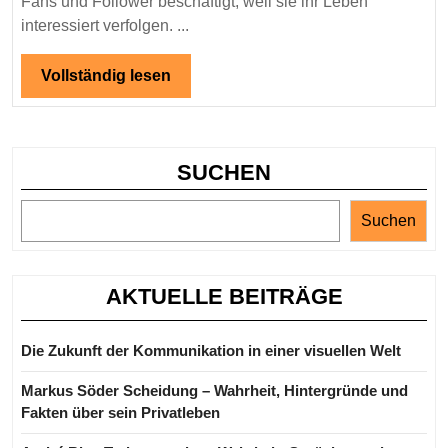
Fans und Follower beschäftigt, weil sie ihr Leben
Einblicke
interessiert verfolgen. ...
in
ihr
Vollständig
Vollständig lesen
lesen
Privatleben
SUCHEN
Suchen
AKTUELLE BEITRÄGE
Die Zukunft der Kommunikation in einer visuellen Welt
Markus Söder Scheidung – Wahrheit, Hintergründe und
Fakten über sein Privatleben